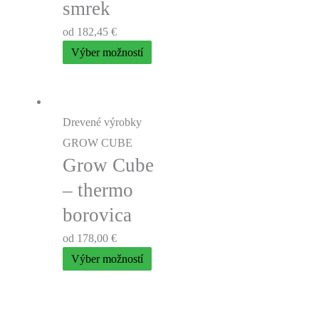
smrek
od
182,45
€
Výber možností
Drevené výrobky
GROW CUBE
Grow Cube
– thermo
borovica
od
178,00
€
Výber možností