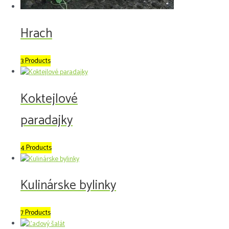
Hrach
3 Products
Koktejlové
paradajky
4 Products
Kulinárske bylinky
7 Products