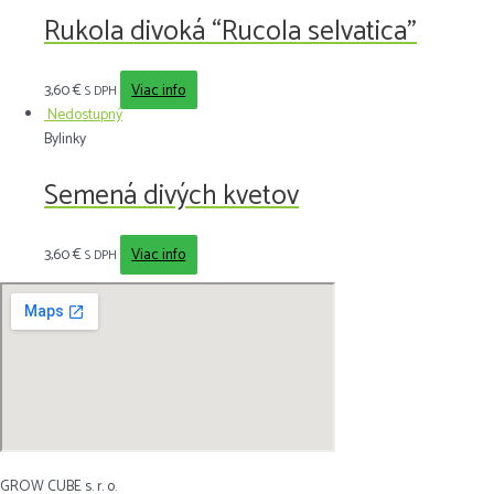
Rukola divoká “Rucola selvatica”
3,60
€
Viac info
S DPH
Nedostupný
Bylinky
Semená divých kvetov
3,60
€
Viac info
S DPH
GROW CUBE s. r. o.