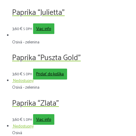
Paprika “Julietta”
3,60
€
Viac info
S DPH
Osivá - zelenina
Paprika “Puszta Gold”
3,60
€
Pridať do košíka
S DPH
Nedostupný
Osivá - zelenina
Paprika “Zlata”
3,60
€
Viac info
S DPH
Nedostupný
Osivá