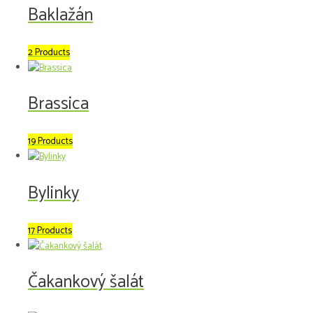
Baklažán
2 Products
Brassica
19 Products
Bylinky
17 Products
Čakankový šalát