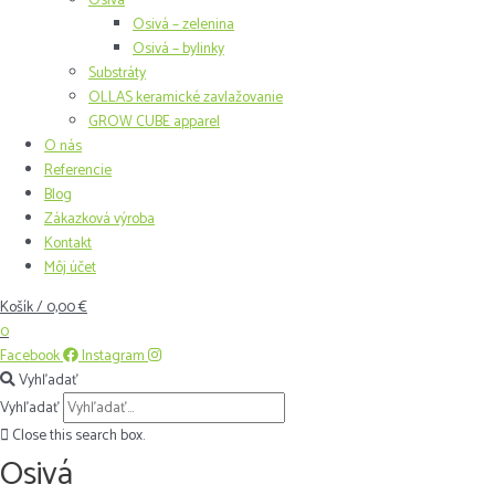
Osivá
Osivá – zelenina
Osivá – bylinky
Substráty
OLLAS keramické zavlažovanie
GROW CUBE apparel
O nás
Referencie
Blog
Zákazková výroba
Kontakt
Môj účet
Košík
/
0,00
€
0
Facebook
Instagram
Vyhľadať
Vyhľadať
Close this search box.
Osivá