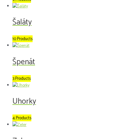
Šaláty
10 Products
Špenát
3 Products
Uhorky
4 Products