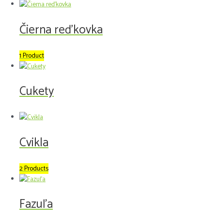
Čierna reďkovka
1 Product
Cukety
Cvikla
2 Products
Fazuľa