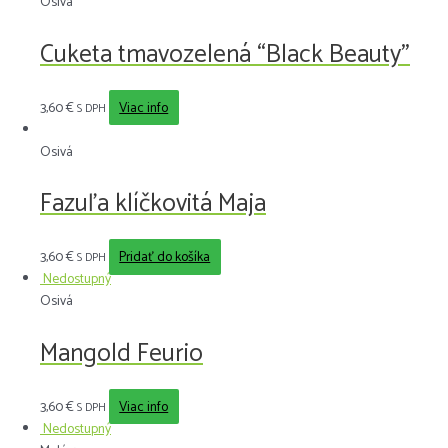
Osivá
Cuketa tmavozelená “Black Beauty”
3,60
€
Viac info
S DPH
Osivá
Fazuľa klíčkovitá Maja
3,60
€
Pridať do košíka
S DPH
Nedostupný
Osivá
Mangold Feurio
3,60
€
Viac info
S DPH
Nedostupný