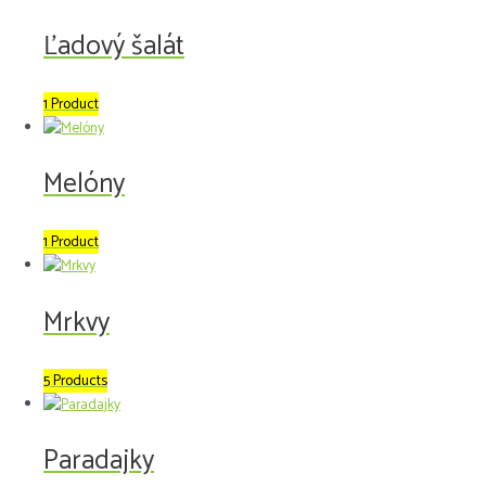
Ľadový šalát
1 Product
Melóny
1 Product
Mrkvy
5 Products
Paradajky