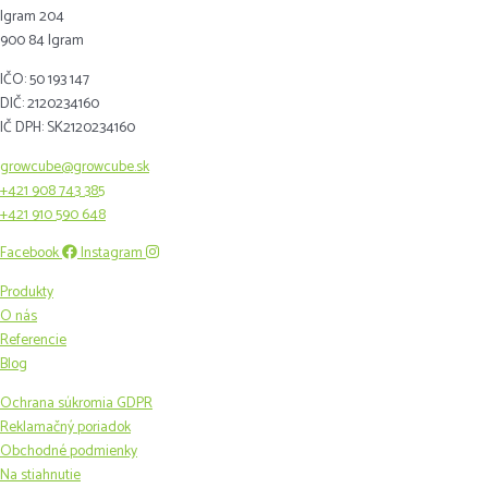
Igram 204
900 84 Igram
IČO: 50 193 147
DIČ: 2120234160
IČ DPH: SK2120234160
growcube@growcube.sk
+421 908 743 385
+421 910 590 648
Facebook
Instagram
Produkty
O nás
Referencie
Blog
Ochrana súkromia GDPR
Reklamačný poriadok
Obchodné podmienky
Na stiahnutie