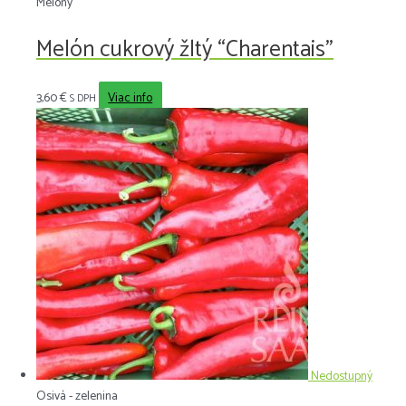
Melóny
Melón cukrový žltý “Charentais”
3,60
€
Viac info
S DPH
Nedostupný
Osivá - zelenina