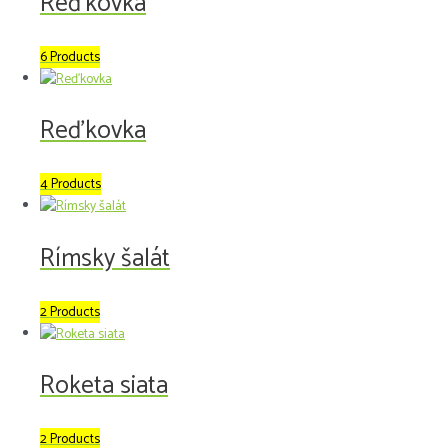
Reďkovka
6 Products
Reďkovka
4 Products
Rímsky šalát
2 Products
Roketa siata
2 Products