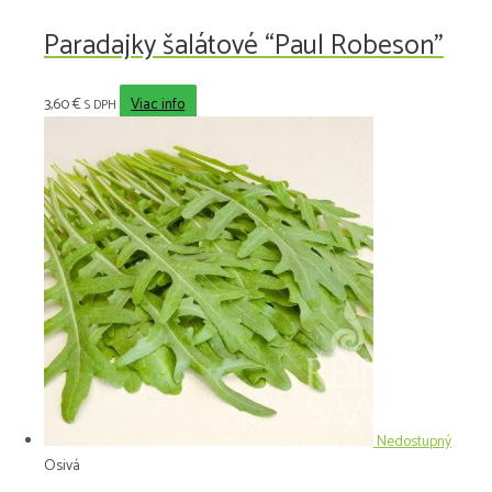
Paradajky šalátové “Paul Robeson”
3,60
€
Viac info
S DPH
Nedostupný
Osivá