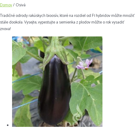
Domov
/ Osivá
Tradičné odrody rakúskych bioosív, ktoré na rozdiel od F1 hybridov môžte množiť
stále dookola. Vysejte, vypestujte a semienka z plodov môžte o rok vysadiť
znova!