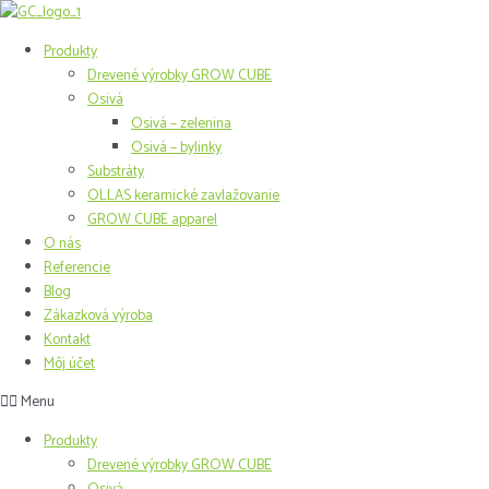
Preskočiť
na
Produkty
obsah
Drevené výrobky GROW CUBE
Osivá
Osivá – zelenina
Osivá – bylinky
Substráty
OLLAS keramické zavlažovanie
GROW CUBE apparel
O nás
Referencie
Blog
Zákazková výroba
Kontakt
Môj účet
Menu
Produkty
Drevené výrobky GROW CUBE