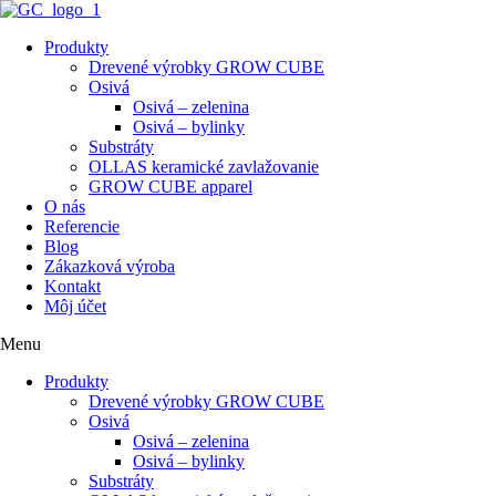
Preskočiť
na
Produkty
obsah
Drevené výrobky GROW CUBE
Osivá
Osivá – zelenina
Osivá – bylinky
Substráty
OLLAS keramické zavlažovanie
GROW CUBE apparel
O nás
Referencie
Blog
Zákazková výroba
Kontakt
Môj účet
Menu
Produkty
Drevené výrobky GROW CUBE
Osivá
Osivá – zelenina
Osivá – bylinky
Substráty