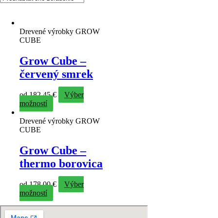
Drevené výrobky GROW
CUBE
Grow Cube –
červený smrek
od
182,45
€
Výber
možností
Drevené výrobky GROW
CUBE
Grow Cube –
thermo borovica
od
178,00
€
Výber
možností