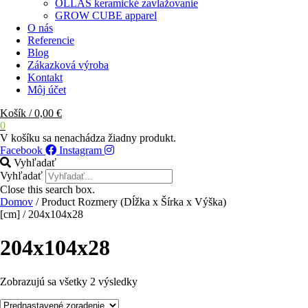
OLLAS keramické zavlažovanie
GROW CUBE apparel
O nás
Referencie
Blog
Zákazková výroba
Kontakt
Môj účet
Košík
/
0,00
€
0
V košíku sa nenachádza žiadny produkt.
Facebook
Instagram
Vyhľadať
Vyhľadať
Close this search box.
Domov
/ Product Rozmery (Dĺžka x Šírka x Výška)
[cm] / 204x104x28
204x104x28
Zobrazujú sa všetky 2 výsledky