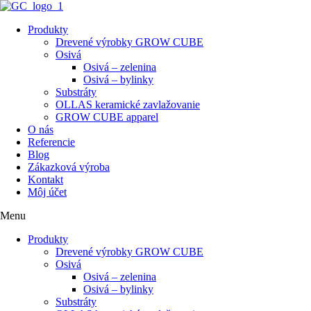
Preskočiť
na
Produkty
obsah
Drevené výrobky GROW CUBE
Osivá
Osivá – zelenina
Osivá – bylinky
Substráty
OLLAS keramické zavlažovanie
GROW CUBE apparel
O nás
Referencie
Blog
Zákazková výroba
Kontakt
Môj účet
Menu
Produkty
Drevené výrobky GROW CUBE
Osivá
Osivá – zelenina
Osivá – bylinky
Substráty