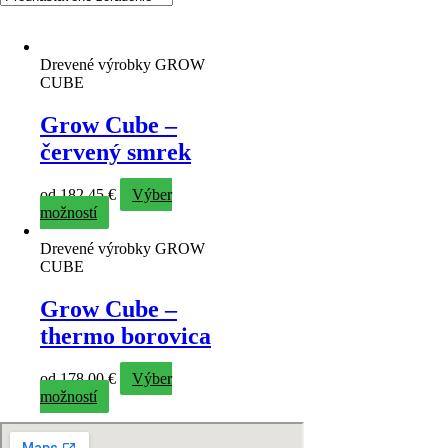
Drevené výrobky GROW
CUBE
Grow Cube –
červený smrek
od
182,45
€
Výber
možností
Drevené výrobky GROW
CUBE
Grow Cube –
thermo borovica
od
178,00
€
Výber
možností