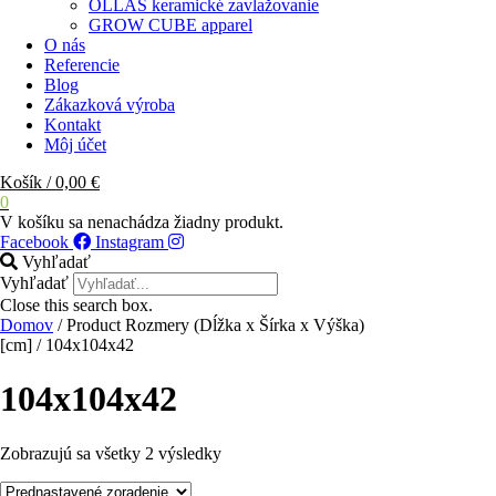
OLLAS keramické zavlažovanie
GROW CUBE apparel
O nás
Referencie
Blog
Zákazková výroba
Kontakt
Môj účet
Košík
/
0,00
€
0
V košíku sa nenachádza žiadny produkt.
Facebook
Instagram
Vyhľadať
Vyhľadať
Close this search box.
Domov
/ Product Rozmery (Dĺžka x Šírka x Výška)
[cm] / 104x104x42
104x104x42
Zobrazujú sa všetky 2 výsledky