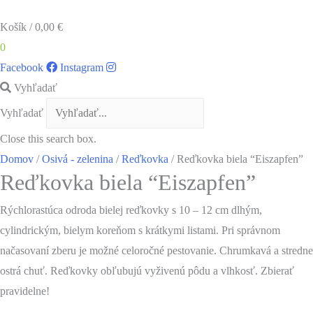
Košík
/
0,00
€
0
Facebook
Instagram
Vyhľadať
Vyhľadať
Close this search box.
Domov
/
Osivá - zelenina
/
Reďkovka
/ Reďkovka biela “Eiszapfen”
Reďkovka biela “Eiszapfen”
Rýchlorastúca odroda bielej reďkovky s 10 – 12 cm dlhým,
cylindrickým, bielym koreňom s krátkymi listami. Pri správnom
načasovaní zberu je možné celoročné pestovanie. Chrumkavá a stredne
ostrá chuť. Reďkovky obľubujú vyživenú pôdu a vlhkosť. Zbierať
pravidelne!