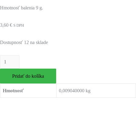
Hmotnosť balenia 9 g.
3,60
€
S DPH
Dostupnosť
12 na sklade
množstvo
Reďkovka
Pridať do košíka
biela
"Eiszapfen"
Hmotnosť
0,009040000 kg